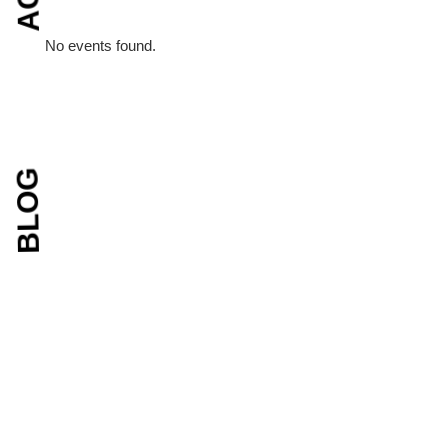
No events found.
BLOG
De kracht van Communities
Inspiratie
De kracht van communities is iets dat me al
jaren fascineert. In de...